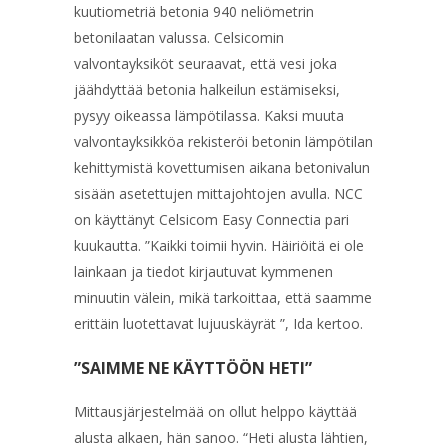
kuutiometriä betonia 940 neliömetrin
betonilaatan valussa. Celsicomin
valvontayksiköt seuraavat, että vesi joka
jäähdyttää betonia halkeilun estämiseksi,
pysyy oikeassa lämpötilassa. Kaksi muuta
valvontayksikköa rekisteröi betonin lämpötilan
kehittymistä kovettumisen aikana betonivalun
sisään asetettujen mittajohtojen avulla. NCC
on käyttänyt Celsicom Easy Connectia pari
kuukautta. ”Kaikki toimii hyvin. Häiriöitä ei ole
lainkaan ja tiedot kirjautuvat kymmenen
minuutin välein, mikä tarkoittaa, että saamme
erittäin luotettavat lujuuskäyrät ”, Ida kertoo.
”SAIMME NE KÄYTTÖÖN HETI”
Mittausjärjestelmää on ollut helppo käyttää
alusta alkaen, hän sanoo. “Heti alusta lähtien,