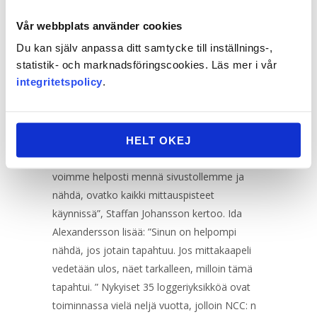
LUOTETTAVAA VALVONTAA VUOTEEN
2024 ASTI
Vår webbplats använder cookies
NCC:lle Celsicom Easy Connect on tärkeä osa
Du kan själv anpassa ditt samtycke till inställnings-,
statistik- och marknadsföringscookies. Läs mer i vår
laadunvalvontaa työn jatkuessa
integritetspolicy
.
metroaseman, junatunnelin ja Etapp
Centralenin muiden osien kanssa. “Mielestäni
tärkeintä on, että voimme nopeasti tarkistaa,
onko kaikki kunnossa. Nykyään olet enemmän
HELT OKEJ
sisällä kuin ulkona. Tuntuu hyvältä, että
voimme helposti mennä sivustollemme ja
nähdä, ovatko kaikki mittauspisteet
käynnissä”, Staffan Johansson kertoo. Ida
Alexandersson lisää: ”Sinun on helpompi
nähdä, jos jotain tapahtuu. Jos mittakaapeli
vedetään ulos, näet tarkalleen, milloin tämä
tapahtui. ” Nykyiset 35 loggeriyksikköä ovat
toiminnassa vielä neljä vuotta, jolloin NCC: n