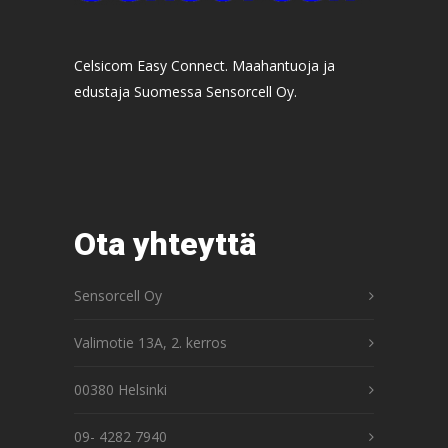
Celsicom Easy Connect. Maahantuoja ja
edustaja Suomessa Sensorcell Oy.
Ota yhteyttä
Sensorcell Oy
Valimotie 13A, 2. kerros
00380 Helsinki
09- 4282 7940