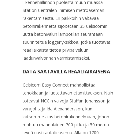
liikennehallinnon puolesta muun muassa
Station Centralen -nimisen metroaseman
rakentamisesta. Eri paikkoihin valtavaa
betonirakennetta sijoitetaan 35 Celsicomin
uutta betonivalun lämpötilan seurantaan
suunniteltua loggeriyksikköä, jotka tuottavat
reaaliaikaista tietoa pilvipalveluun
laadunvalvonnan varmistamiseksi.
DATA SAATAVILLA REAALIAIKAISENA
Celsicom Easy Connect mahdollistaa
tehokkaan ja luotettavan etämittauksen. Näin
toteavat NCC:n valvoja Staffan Johansson ja
varajohtaja Ida Alexandersson, kun
katsomme alas betonirakennelmaan, johon
mahtuu maanalainen 700 pitkä ja 50 metriä
leveä uusi rautatieasema. Alla on 1700