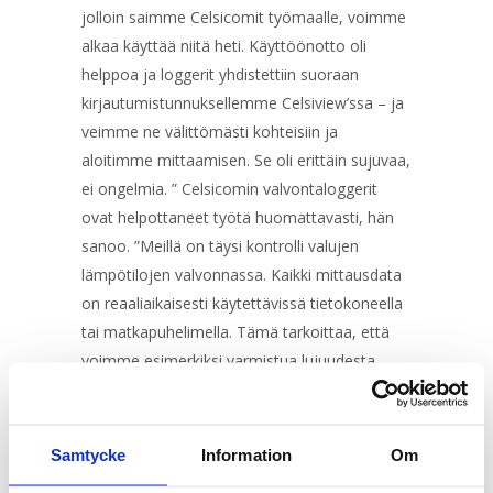
jolloin saimme Celsicomit työmaalle, voimme
alkaa käyttää niitä heti. Käyttöönotto oli
helppoa ja loggerit yhdistettiin suoraan
kirjautumistunnuksellemme Celsiview’ssa – ja
veimme ne välittömästi kohteisiin ja
aloitimme mittaamisen. Se oli erittäin sujuvaa,
ei ongelmia. ” Celsicomin valvontaloggerit
ovat helpottaneet työtä huomattavasti, hän
sanoo. ”Meillä on täysi kontrolli valujen
lämpötilojen valvonnassa. Kaikki mittausdata
on reaaliaikaisesti käytettävissä tietokoneella
tai matkapuhelimella. Tämä tarkoittaa, että
voimme esimerkiksi varmistua lujuudesta
mahdollisimman aikaisin ja ilmoittaa:
Okei,
tarvittava lujuus on saavutettu, voitte aloittaa
muottien purkamisen.”
Samtycke
Information
Om